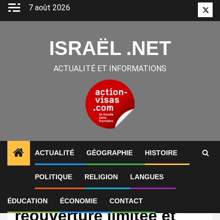
Aller
7 août 2026
Twitt
au
contenu
ISRAËL .NET
ACTUALITÉ ET INFORMATIONS
ACTUALITÉ
GÉOGRAPHIE
HISTOIRE
POLITIQUE
RELIGION
LANGUES
International
Israël accepte la
ÉDUCATION
ÉCONOMIE
CONTACT
réouverture limitée et