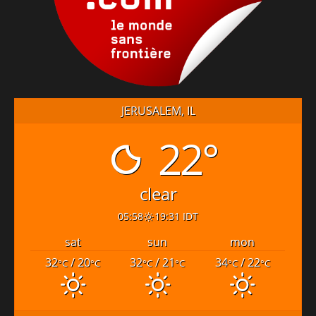
JERUSALEM, IL
22°
clear
05:58
19:31 IDT
sat
sun
mon
32
/ 20
32
/ 21
34
/ 22
°C
°C
°C
°C
°C
°C