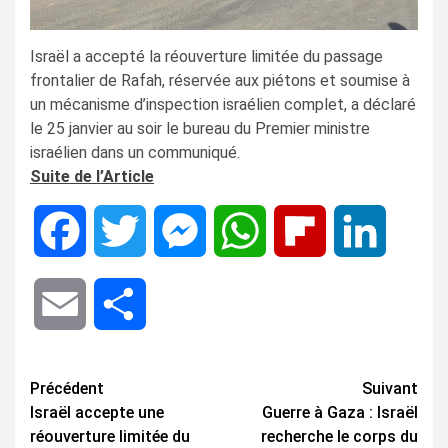
Israël a accepté la réouverture limitée du passage
frontalier de Rafah, réservée aux piétons et soumise à
un mécanisme d’inspection israélien complet, a déclaré
le 25 janvier au soir le bureau du Premier ministre
israélien dans un communiqué.
Suite de l’Article
Facebook
Twitter
Messenger
WhatsApp
Flipboard
LinkedIn
Email
Share
Navigation
Précédent
Suivant
Israël accepte une
Guerre à Gaza : Israël
d’article
réouverture limitée du
recherche le corps du