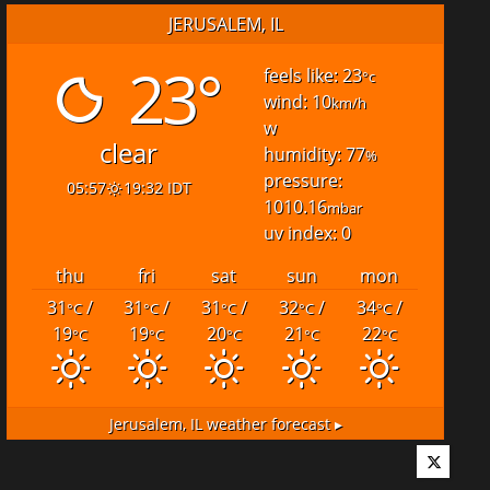
JERUSALEM, IL
23°
feels like: 23
°c
wind: 10
km/h
w
clear
humidity: 77
%
pressure:
05:57
19:32 IDT
1010.16
mbar
uv index: 0
thu
fri
sat
sun
mon
31
/
31
/
31
/
32
/
34
/
°C
°C
°C
°C
°C
19
19
20
21
22
°C
°C
°C
°C
°C
Jerusalem, IL
weather forecast ▸
Twitter