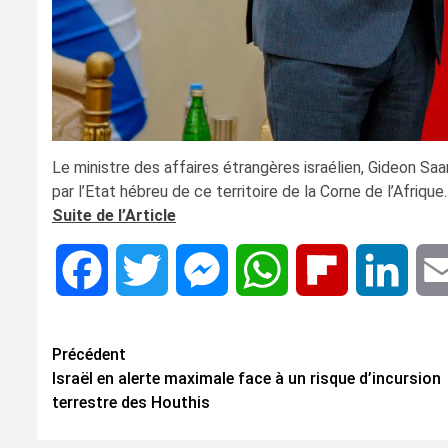
Le ministre des affaires étrangères israélien, Gideon Saar
par l’Etat hébreu de ce territoire de la Corne de l’Afrique.
Suite de l’Article
Facebook
Twitter
Messenger
WhatsApp
Flipboard
Linke
Navigation
Précédent
Israël en alerte maximale face à un risque d’incursion
d’article
terrestre des Houthis