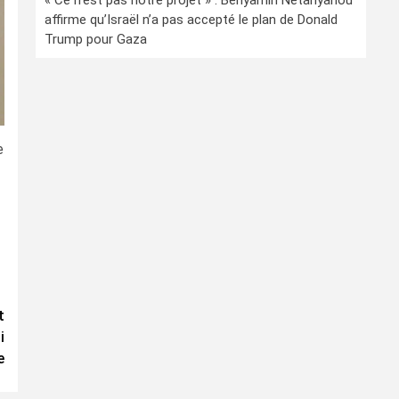
« Ce n’est pas notre projet » : Benyamin Netanyahou
affirme qu’Israël n’a pas accepté le plan de Donald
Trump pour Gaza
e
t
i
e