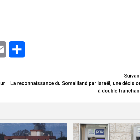
dIn
Email
Share
Suivan
our
La reconnaissance du Somaliland par Israël, une décisio
à double tranchan