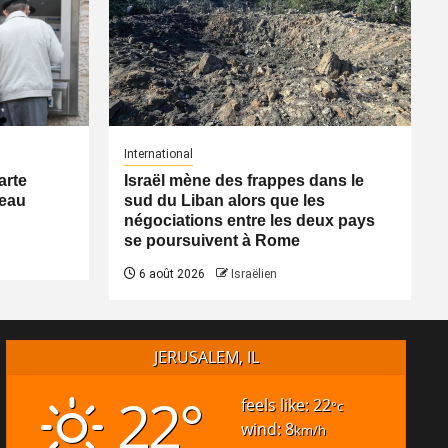
International
arte
Israël mène des frappes dans le
veau
sud du Liban alors que les
négociations entre les deux pays
se poursuivent à Rome
6 août 2026
Israëlien
JERUSALEM, IL
22°
feels like: 22
°c
wind: 8
km/h