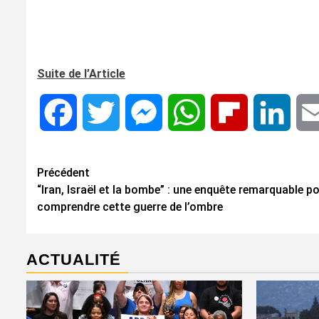
Suite de l’Article
Facebook
Twitter
Messenger
WhatsApp
Flipboard
Linke
Navigation
Précédent
“Iran, Israël et la bombe” : une enquête remarquable p
d’article
comprendre cette guerre de l’ombre
ACTUALITÉ