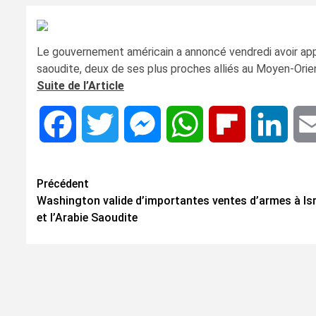
Le gouvernement américain a annoncé vendredi avoir appr
saoudite, deux de ses plus proches alliés au Moyen-Ori
Suite de l’Article
Facebook
Twitter
Messenger
WhatsApp
Flipboard
Linke
Navigation
Précédent
Washington valide d’importantes ventes d’armes à Is
d’article
et l’Arabie Saoudite