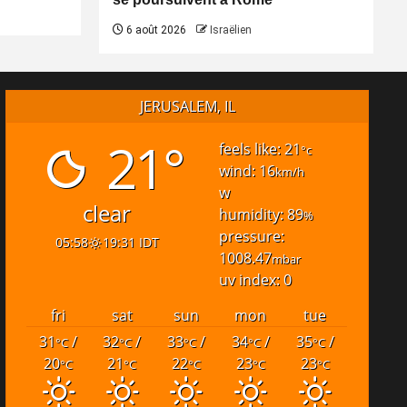
6 août 2026
Israëlien
JERUSALEM, IL
21°
feels like: 21
°c
wind: 16
km/h
w
clear
humidity: 89
%
pressure:
05:58
19:31 IDT
1008.47
mbar
uv index: 0
fri
sat
sun
mon
tue
31
/
32
/
33
/
34
/
35
/
°C
°C
°C
°C
°C
20
21
22
23
23
°C
°C
°C
°C
°C