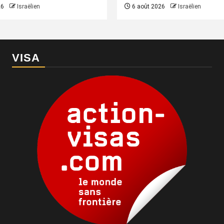
26
Israëlien
6 août 2026
Israëlien
VISA