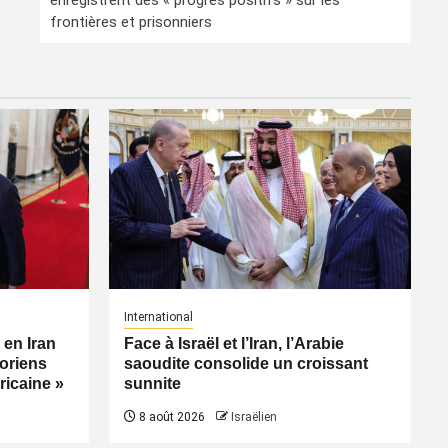
enregistrent des « progrès positifs » sur les
frontières et prisonniers
International
 en Iran
Face à Israël et l’Iran, l’Arabie
toriens
saoudite consolide un croissant
éricaine »
sunnite
8 août 2026
Israëlien