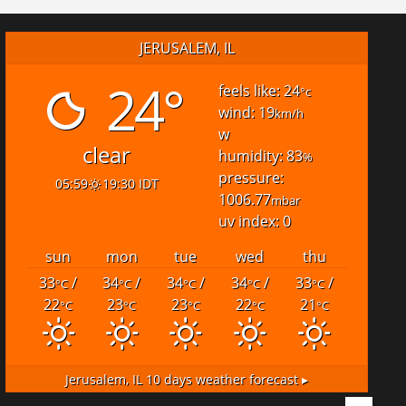
JERUSALEM, IL
24°
feels like: 24
°c
wind: 19
km/h
w
clear
humidity: 83
%
pressure:
05:59
19:30 IDT
1006.77
mbar
uv index: 0
sun
mon
tue
wed
thu
33
/
34
/
34
/
34
/
33
/
°C
°C
°C
°C
°C
22
23
23
22
21
°C
°C
°C
°C
°C
Jerusalem, IL
10 days weather forecast ▸