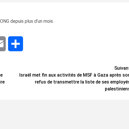
’ONG depuis plus d’un mois.
dIn
Email
Share
Suivan
de
Israël met fin aux activités de MSF à Gaza après so
ire
refus de transmettre la liste de ses employé
palestinien