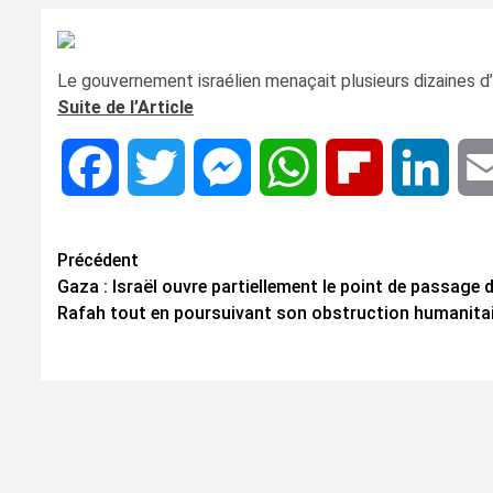
Le gouvernement israélien menaçait plusieurs dizaines d
Suite de l’Article
Facebook
Twitter
Messenger
WhatsApp
Flipboard
Linke
Navigation
Précédent
Gaza : Israël ouvre partiellement le point de passage 
d’article
Rafah tout en poursuivant son obstruction humanita