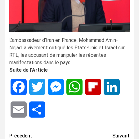
L’ambassadeur d’Iran en France, Mohammad Amin-
Nejad, a vivement critiqué les États-Unis et Israël sur
RTL, les accusant de manipuler les récentes
manifestations dans le pays.
Suite de l’Article
Facebook
Twitter
Messenger
WhatsApp
Flipboard
LinkedIn
Email
Share
Navigation
Précédent
Suivant