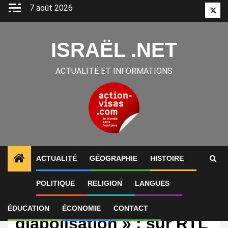
Aller
7 août 2026
Twitt
au
contenu
ISRAËL .NET
ACTUALITÉ ET INFORMATIONS
ACTUALITÉ
GÉOGRAPHIE
HISTOIRE
POLITIQUE
RELIGION
LANGUES
International
« Il y a une
ÉDUCATION
ÉCONOMIE
CONTACT
diabolisation » : sur RTL