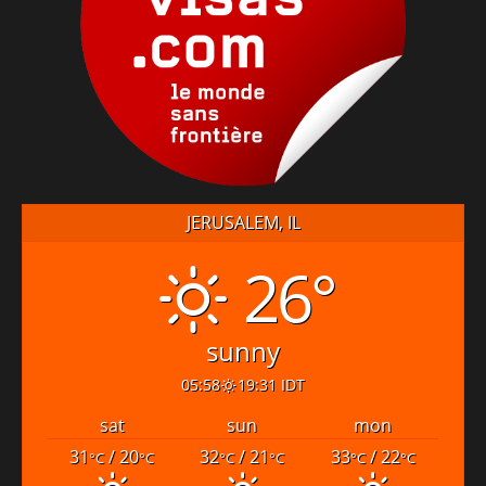
JERUSALEM, IL
26°
sunny
05:58
19:31 IDT
sat
sun
mon
31
/ 20
32
/ 21
33
/ 22
°C
°C
°C
°C
°C
°C