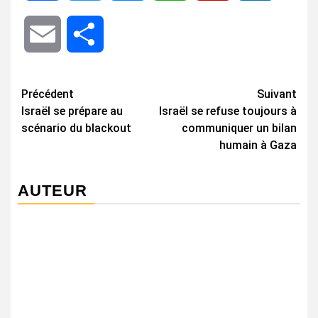
Email
Share
Navigation
Précédent
Suivant
Israël se prépare au
Israël se refuse toujours à
d’article
scénario du blackout
communiquer un bilan
humain à Gaza
AUTEUR