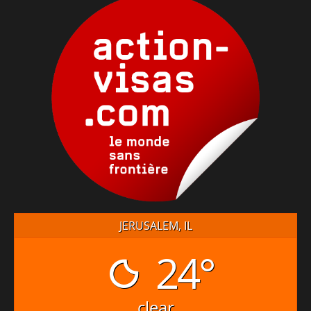
JERUSALEM, IL
24°
clear