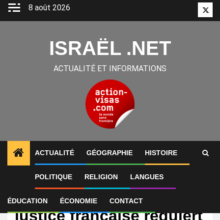
Aller
8 août 2026
Twitt
au
contenu
ISRAËL .NET
ACTUALITÉ ET INFORMATIONS
ACTUALITÉ
GÉOGRAPHIE
HISTOIRE
POLITIQUE
RELIGION
LANGUES
International
Génocide à Gaza : la
ÉDUCATION
ÉCONOMIE
CONTACT
justice française requiert