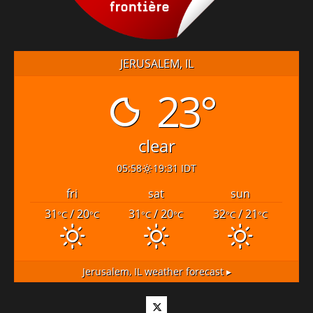
JERUSALEM, IL
23°
clear
05:58
19:31 IDT
fri
sat
sun
31
/ 20
31
/ 20
32
/ 21
°C
°C
°C
°C
°C
°C
Jerusalem, IL
weather forecast ▸
Twitter