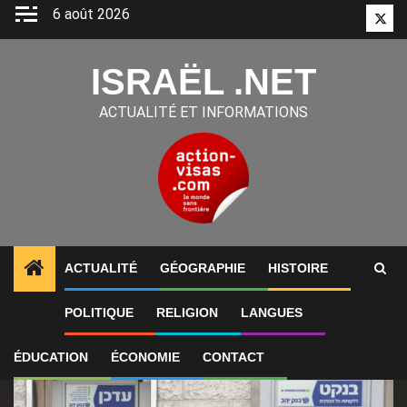
Aller
6 août 2026
Twitt
au
contenu
ISRAËL .NET
ACTUALITÉ ET INFORMATIONS
ACTUALITÉ
GÉOGRAPHIE
HISTOIRE
1
ALERTES INFO
Israël : les dépenses par carte ban
POLITIQUE
RELIGION
LANGUES
ÉDUCATION
ÉCONOMIE
CONTACT