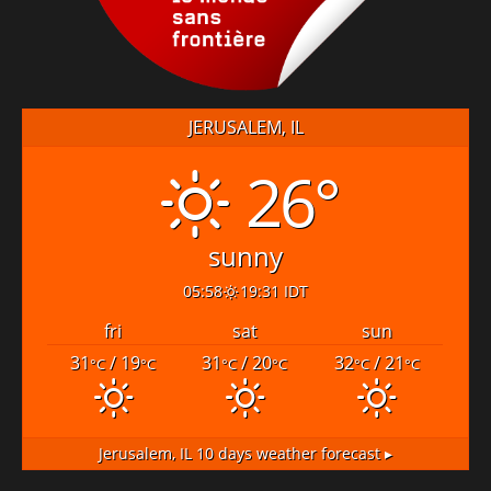
JERUSALEM, IL
26°
sunny
05:58
19:31 IDT
fri
sat
sun
31
/ 19
31
/ 20
32
/ 21
°C
°C
°C
°C
°C
°C
Jerusalem, IL
10 days weather forecast ▸