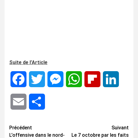
Suite de l’Article
Facebook
Twitter
Messenger
WhatsApp
Flipboard
LinkedIn
Email
Share
Navigation
Précédent
Suivant
L’offensive dans le nord-
Le 7 octobre par les faits