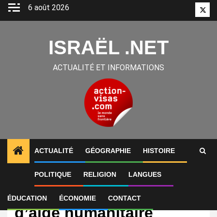
Aller
6 août 2026
Twitt
au
contenu
ISRAËL .NET
ACTUALITÉ ET INFORMATIONS
ACTUALITÉ
GÉOGRAPHIE
HISTOIRE
POLITIQUE
RELIGION
LANGUES
International
Gaza : l’afflux massif
ÉDUCATION
ÉCONOMIE
CONTACT
d’aide humanitaire