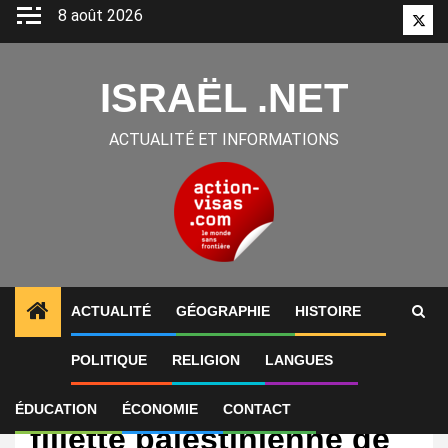
Aller
8 août 2026
Twitt
au
contenu
ISRAËL .NET
ACTUALITÉ ET INFORMATIONS
ACTUALITÉ
GÉOGRAPHIE
HISTOIRE
POLITIQUE
RELIGION
LANGUES
International
Gaza: Israël tue une
ÉDUCATION
ÉCONOMIE
CONTACT
fillette palestinienne de