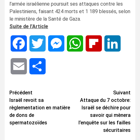
l’armée israélienne poursuit ses attaques contre les
Palestiniens, faisant 424 morts et 1 189 blessés, selon
le ministère de la Santé de Gaza.
Suite de l’Article
Facebook
Twitter
Messenger
WhatsApp
Flipboard
LinkedIn
Email
Share
Navigation
Précédent
Suivant
Israël revoit sa
Attaque du 7 octobre:
d’article
règlementation en matière
Israël se déchire pour
de dons de
savoir qui mènera
spermatozoïdes
l’enquête sur les failles
sécuritaires