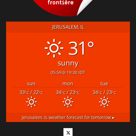
JERUSALEM, IL
31°
sunny
05:59
19:30 IDT
sun
mon
tue
33
/ 22
34
/ 23
34
/ 23
°C
°C
°C
°C
°C
°C
Jerusalem, IL
weather forecast for tomorrow ▸
Twitter