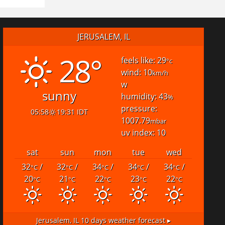
JERUSALEM, IL
28°
feels like: 29
°c
wind: 10
km/h
w
sunny
humidity: 43
%
pressure:
05:58
19:31 IDT
1007.79
mbar
uv index: 10
sat
sun
mon
tue
wed
32
/
32
/
34
/
34
/
34
/
°C
°C
°C
°C
°C
20
21
22
23
22
°C
°C
°C
°C
°C
Jerusalem, IL
10 days weather forecast ▸