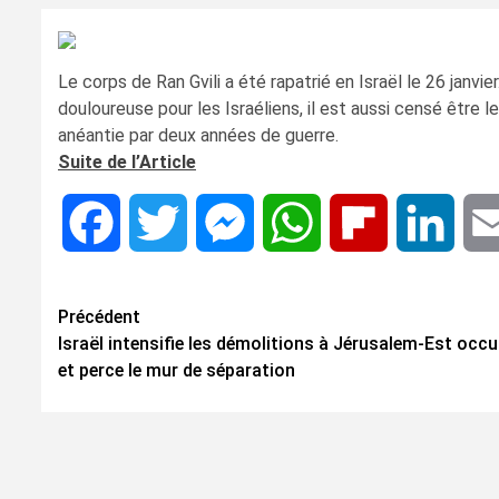
Le corps de Ran Gvili a été rapatrié en Israël le 26 janvie
douloureuse pour les Israéliens, il est aussi censé être l
anéantie par deux années de guerre.
Suite de l’Article
Facebook
Twitter
Messenger
WhatsApp
Flipboard
Linke
Navigation
Précédent
Israël intensifie les démolitions à Jérusalem-Est occ
d’article
et perce le mur de séparation