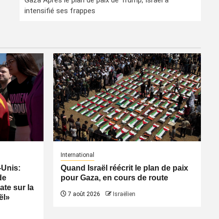
Gaza Après le plan de paix de Trump, Israël a
intensifié ses frappes
International
-Unis:
Quand Israël réécrit le plan de paix
de
pour Gaza, en cours de route
ate sur la
7 août 2026
Israëlien
ël»