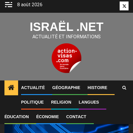
Aller
8 août 2026
Twitt
au
contenu
ISRAËL .NET
ACTUALITÉ ET INFORMATIONS
ACTUALITÉ
GÉOGRAPHIE
HISTOIRE
1
ALERTES INFO
Jeen AI emploie environ 130 perso
POLITIQUE
RELIGION
LANGUES
ÉDUCATION
ÉCONOMIE
CONTACT