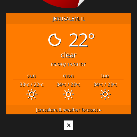
JERUSALEM, IL
22°
clear
05:59
19:30 IDT
sun
mon
tue
33
/ 22
34
/ 23
34
/ 23
°C
°C
°C
°C
°C
°C
Jerusalem, IL
weather forecast ▸
Twitter