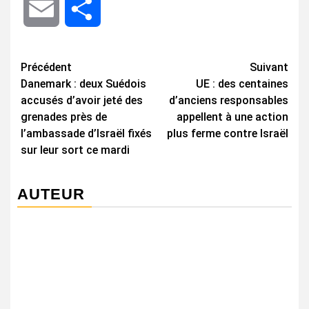
Email
Share
Navigation
Précédent
Suivant
Danemark : deux Suédois
UE : des centaines
d’article
accusés d’avoir jeté des
d’anciens responsables
grenades près de
appellent à une action
l’ambassade d’Israël fixés
plus ferme contre Israël
sur leur sort ce mardi
AUTEUR