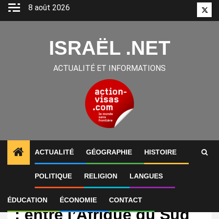
Aller
8 août 2026
Twitt
au
contenu
ISRAËL .NET
ACTUALITÉ ET INFORMATIONS
ACTUALITÉ
GÉOGRAPHIE
HISTOIRE
POLITIQUE
RELIGION
LANGUES
International
Expulsion de diplomates
ÉDUCATION
ÉCONOMIE
CONTACT
: entre l’Afrique du Sud