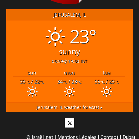
JERUSALEM, IL
23°
sunny
05:59
19:30 IDT
sun
mon
tue
33
/ 22
34
/ 23
35
/ 23
°C
°C
°C
°C
°C
°C
Jerusalem, IL
weather forecast ▸
Twitter
©
Israël .net
|
Mentions Légales
|
Contact
|
Dubaï