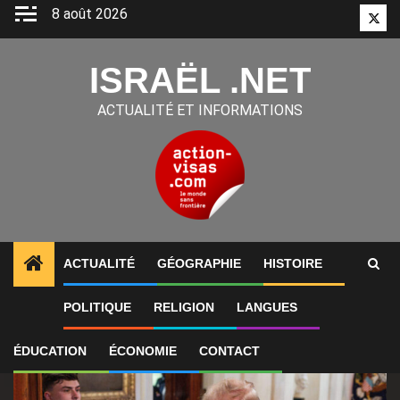
Aller
8 août 2026
Twitt
au
contenu
ISRAËL .NET
ACTUALITÉ ET INFORMATIONS
ACTUALITÉ
GÉOGRAPHIE
HISTOIRE
1
ALERTES INFO
États-Unis : « Cette guerre en Iran
POLITIQUE
RELIGION
LANGUES
ÉDUCATION
ÉCONOMIE
CONTACT