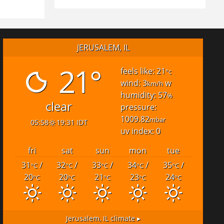
JERUSALEM, IL
21°
feels like: 21
°c
wind: 3
w
km/h
humidity: 57
%
clear
pressure:
1009.82
mbar
05:58
19:31 IDT
uv index: 0
fri
sat
sun
mon
tue
31
/
32
/
33
/
34
/
35
/
°C
°C
°C
°C
°C
20
20
21
23
24
°C
°C
°C
°C
°C
Jerusalem, IL
climate ▸