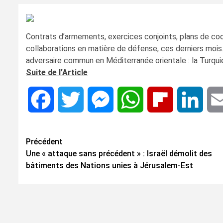
Contrats d’armements, exercices conjoints, plans de coo
collaborations en matière de défense, ces derniers mois.
adversaire commun en Méditerranée orientale : la Turqui
Suite de l’Article
Facebook
Twitter
Messenger
WhatsApp
Flipboard
Linke
Navigation
Précédent
Une « attaque sans précédent » : Israël démolit des
d’article
bâtiments des Nations unies à Jérusalem-Est