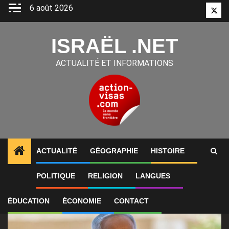
Aller
6 août 2026
Twitt
au
contenu
ISRAËL .NET
ACTUALITÉ ET INFORMATIONS
ACTUALITÉ
GÉOGRAPHIE
HISTOIRE
1
ALERTES INFO
Benjamin Netanyahu assure qu’Isra
POLITIQUE
RELIGION
LANGUES
ÉDUCATION
ÉCONOMIE
CONTACT