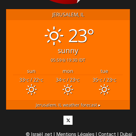
JERUSALEM, IL
23°
sunny
05:59
19:30 IDT
sun
mon
tue
33
/ 22
34
/ 23
35
/ 23
°C
°C
°C
°C
°C
°C
Jerusalem, IL
weather forecast ▸
Twitter
©
Israël .net
|
Mentions Légales
|
Contact
|
Dubaï