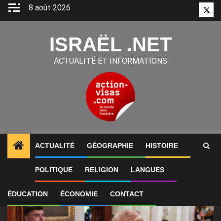
Aller
8 août 2026
Twitt
au
contenu
ISRAËL .NET
ACTUALITÉ ET INFORMATIONS
ACTUALITÉ
GÉOGRAPHIE
HISTOIRE
1
ALERTES INFO
États-Unis : « Cette guerre en Iran
POLITIQUE
RELIGION
LANGUES
ÉDUCATION
ÉCONOMIE
CONTACT