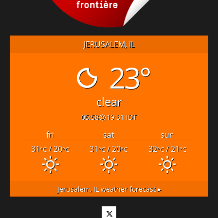
JERUSALEM, IL
23°
clear
05:58
19:31 IDT
fri
sat
sun
31
/ 20
31
/ 20
32
/ 21
°C
°C
°C
°C
°C
°C
Jerusalem, IL
weather forecast ▸
Twitter