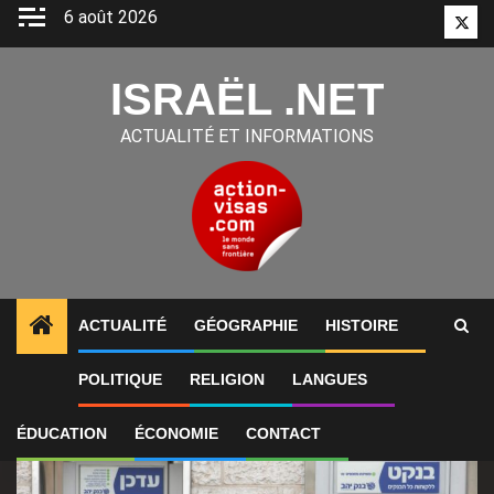
Aller
6 août 2026
Twitt
au
contenu
ISRAËL .NET
ACTUALITÉ ET INFORMATIONS
ACTUALITÉ
GÉOGRAPHIE
HISTOIRE
1
ALERTES INFO
Israël : les dépenses par carte ban
POLITIQUE
RELIGION
LANGUES
ÉDUCATION
ÉCONOMIE
CONTACT