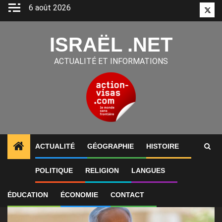
Aller
6 août 2026
Twitt
au
contenu
ISRAËL .NET
ACTUALITÉ ET INFORMATIONS
ACTUALITÉ
GÉOGRAPHIE
HISTOIRE
1
ALERTES INFO
Benjamin Netanyahu assure qu’Isra
POLITIQUE
RELIGION
LANGUES
ÉDUCATION
ÉCONOMIE
CONTACT