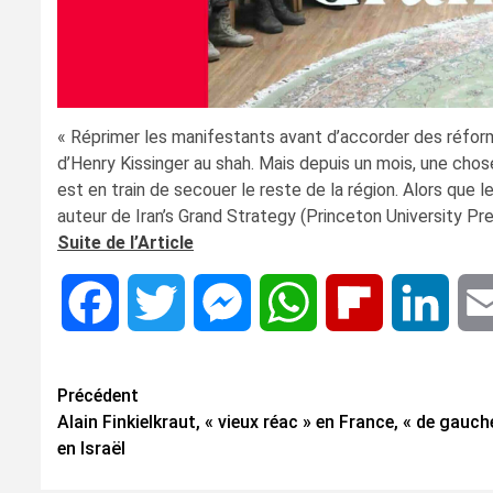
« Réprimer les manifestants avant d’accorder des réform
d’Henry Kissinger au shah. Mais depuis un mois, une cho
est en train de secouer le reste de la région. Alors que 
auteur de Iran’s Grand Strategy (Princeton University P
Suite de l’Article
Facebook
Twitter
Messenger
WhatsApp
Flipboard
Linke
Navigation
Précédent
Alain Finkielkraut, « vieux réac » en France, « de gauch
d’article
en Israël