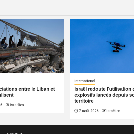
International
iations entre le Liban et
Israël redoute l’utilisatio
nlisent
explosifs lancés depuis s
territoire
26
Israëlien
7 août 2026
Israëlien