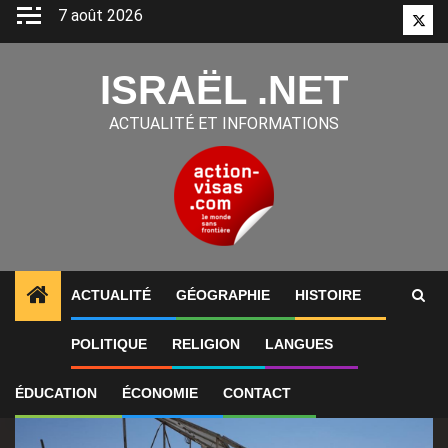
Aller
7 août 2026
Twitt
au
contenu
ISRAËL .NET
ACTUALITÉ ET INFORMATIONS
ACTUALITÉ
GÉOGRAPHIE
HISTOIRE
1
ALERTES INFO
Les négociations entre le Liban et 
POLITIQUE
RELIGION
LANGUES
ÉDUCATION
ÉCONOMIE
CONTACT