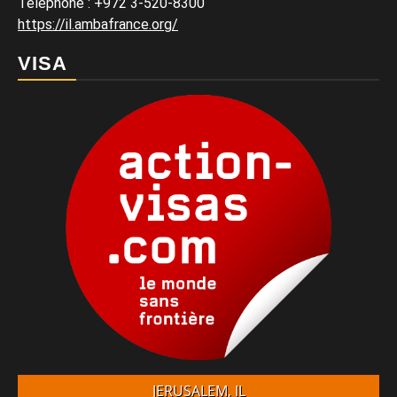
Téléphone
:
+972 3-520-8300
https://il.ambafrance.org/
VISA
JERUSALEM, IL