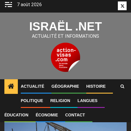
Aller
7 août 2026
Twitt
au
contenu
ISRAËL .NET
ACTUALITÉ ET INFORMATIONS
ACTUALITÉ
GÉOGRAPHIE
HISTOIRE
1
ALERTES INFO
Les négociations entre le Liban et 
POLITIQUE
RELIGION
LANGUES
ÉDUCATION
ÉCONOMIE
CONTACT