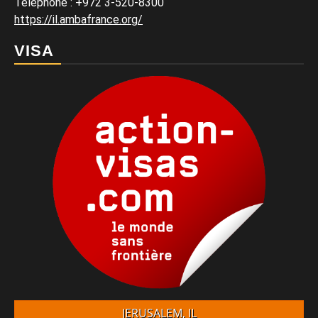
Téléphone
:
+972 3-520-8300
https://il.ambafrance.org/
VISA
JERUSALEM, IL