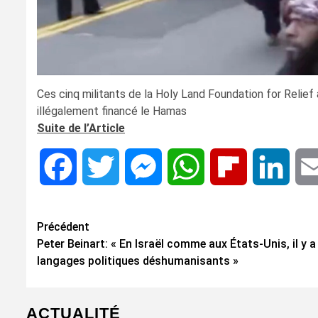
Ces cinq militants de la Holy Land Foundation for Reli
illégalement financé le Hamas
Suite de l’Article
Facebook
Twitter
Messenger
WhatsApp
Flipboard
Linke
Navigation
Précédent
Peter Beinart: « En Israël comme aux États-Unis, il y a
d’article
langages politiques déshumanisants »
ACTUALITÉ