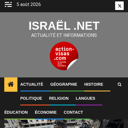
Aller
5 août 2026
Twitt
au
contenu
ISRAËL .NET
ACTUALITÉ ET INFORMATIONS
ACTUALITÉ
GÉOGRAPHIE
HISTOIRE
1
ALERTES INFO
Netanyahou dit qu’Israël n’a pas 
POLITIQUE
RELIGION
LANGUES
ÉDUCATION
ÉCONOMIE
CONTACT