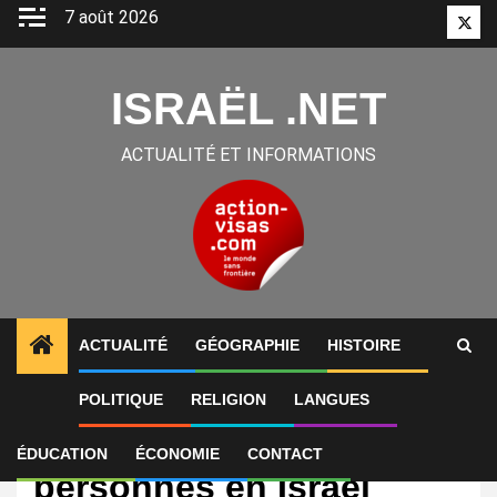
Aller
7 août 2026
Twitt
au
contenu
ISRAËL .NET
ACTUALITÉ ET INFORMATIONS
ACTUALITÉ
GÉOGRAPHIE
HISTOIRE
POLITIQUE
RELIGION
LANGUES
International
Des centaines de
ÉDUCATION
ÉCONOMIE
CONTACT
personnes en Israël