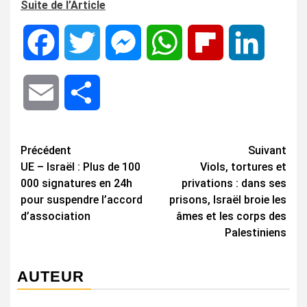
Suite de l’Article
Facebook
Twitter
Messenger
WhatsApp
Flipboard
LinkedIn
Email
Share
Navigation
Précédent
Suivant
UE – Israël : Plus de 100
Viols, tortures et
d’article
000 signatures en 24h
privations : dans ses
pour suspendre l’accord
prisons, Israël broie les
d’association
âmes et les corps des
Palestiniens
AUTEUR