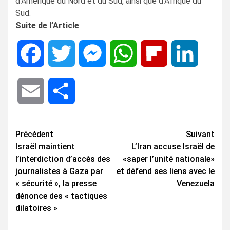
d’Amérique du Nord et du Sud, ainsi que d’Afrique du
Sud.
Suite de l’Article
Facebook
Twitter
Messenger
WhatsApp
Flipboard
LinkedIn
Email
Share
Navigation
Précédent
Suivant
Israël maintient
L’Iran accuse Israël de
d’article
l’interdiction d’accès des
«saper l’unité nationale»
journalistes à Gaza par
et défend ses liens avec le
« sécurité », la presse
Venezuela
dénonce des « tactiques
dilatoires »