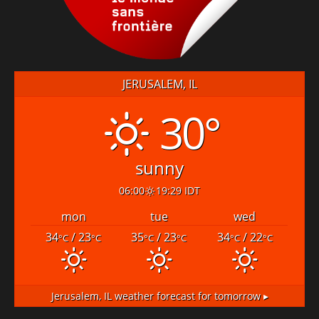
JERUSALEM, IL
30°
sunny
06:00
19:29 IDT
mon
tue
wed
34
/ 23
35
/ 23
34
/ 22
°C
°C
°C
°C
°C
°C
Jerusalem, IL
weather forecast for tomorrow ▸