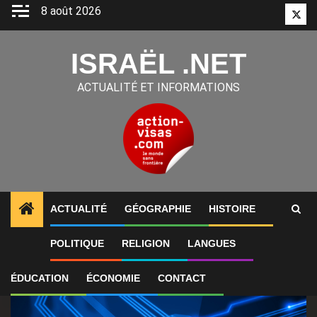
Aller
8 août 2026
Twitt
au
contenu
ISRAËL .NET
ACTUALITÉ ET INFORMATIONS
ACTUALITÉ
GÉOGRAPHIE
HISTOIRE
1
ALERTES INFO
Jeen AI emploie environ 130 perso
POLITIQUE
RELIGION
LANGUES
ÉDUCATION
ÉCONOMIE
CONTACT