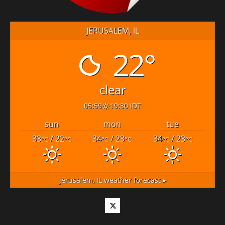
JERUSALEM, IL
22°
clear
05:59
19:30 IDT
sun
mon
tue
33
/ 22
34
/ 23
34
/ 23
°C
°C
°C
°C
°C
°C
Jerusalem, IL
weather forecast ▸
Twitter