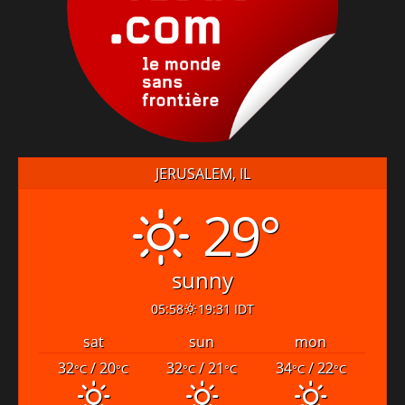
JERUSALEM, IL
29°
sunny
05:58
19:31 IDT
sat
sun
mon
32
/ 20
32
/ 21
34
/ 22
°C
°C
°C
°C
°C
°C