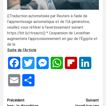
((Traduction automatisée par Reuters à l’aide de
l’apprentissage automatique et de l’IA générative,
veuillez vous référer à l’avertissement suivant:
https://bit.ly/rtrsauto)) * L’expansion de Leviathan
augmentera l’approvisionnement en gaz de l’Égypte et
de la
Suite de l’Article
Facebook
Twitter
Messenger
WhatsApp
Flipboard
LinkedIn
Email
Share
Navigation
Précédent
Suivant
Iran : la discrétion
Israël tue une