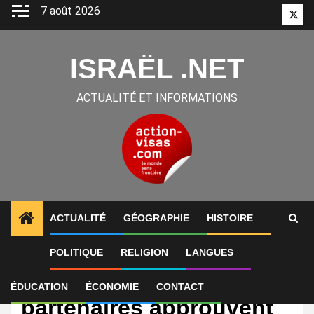
Aller
7 août 2026
Twitt
au
contenu
ISRAËL .NET
ACTUALITÉ ET INFORMATIONS
ACTUALITÉ
GÉOGRAPHIE
HISTOIRE
POLITIQUE
RELIGION
LANGUES
International
Chevron et ses
ÉDUCATION
ÉCONOMIE
CONTACT
partenaires approuvent