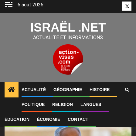
Aller
6 août 2026
Twitt
au
contenu
ISRAËL .NET
ACTUALITÉ ET INFORMATIONS
ACTUALITÉ
GÉOGRAPHIE
HISTOIRE
1
ALERTES INFO
Benjamin Netanyahu assure qu’Isra
POLITIQUE
RELIGION
LANGUES
ÉDUCATION
ÉCONOMIE
CONTACT