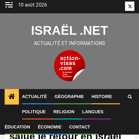
Aller
10 août 2026
Twitt
au
contenu
ISRAËL .NET
ACTUALITÉ ET INFORMATIONS
ACTUALITÉ
GÉOGRAPHIE
HISTOIRE
POLITIQUE
RELIGION
LANGUES
International
Benjamin Netanyahou
ÉDUCATION
ÉCONOMIE
CONTACT
salue le retour en Israël