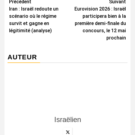
Navigation
Précédent
Suivant
Iran : Israël redoute un
Eurovision 2026 : Israël
d’article
scénario où le régime
participera bien à la
survit et gagne en
première demi-finale du
légitimité (analyse)
concours, le 12 mai
prochain
AUTEUR
Israëlien