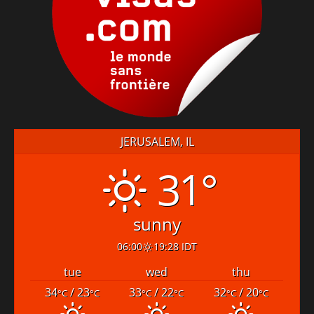
JERUSALEM, IL
31°
sunny
06:00
19:28 IDT
tue
wed
thu
34
/ 23
33
/ 22
32
/ 20
°C
°C
°C
°C
°C
°C