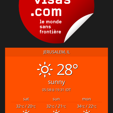
JERUSALEM, IL
28°
sunny
05:58
19:31 IDT
sat
sun
mon
32
/ 20
32
/ 21
34
/ 22
°C
°C
°C
°C
°C
°C