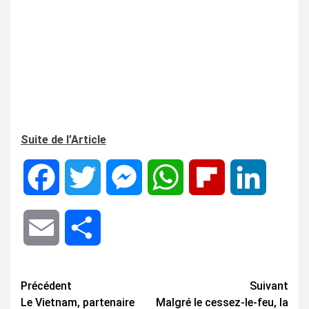
Suite de l’Article
Facebook
Twitter
Messenger
WhatsApp
Flipboard
LinkedIn
Email
Share
Navigation
Précédent
Suivant
Le Vietnam, partenaire
Malgré le cessez-le-feu, la