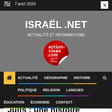
Aller
7 août 2026
Twitt
au
contenu
ISRAËL .NET
ACTUALITÉ ET INFORMATIONS
ACTUALITÉ
GÉOGRAPHIE
HISTOIRE
POLITIQUE
RELIGION
LANGUES
International
Avant 1979, l’Iran et les
ÉDUCATION
ÉCONOMIE
CONTACT
Juifs : une histoire