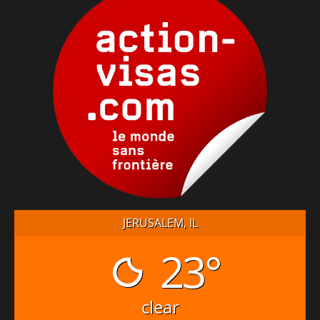
JERUSALEM, IL
23°
clear