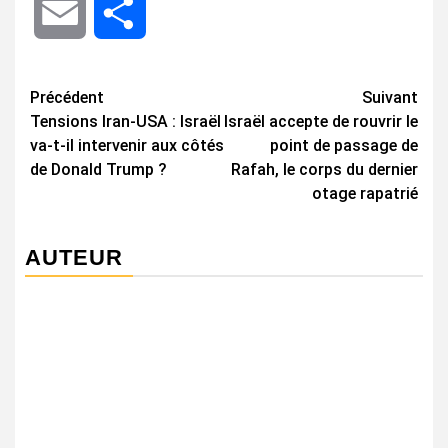
Email
Share
Navigation
Précédent
Suivant
Tensions Iran-USA : Israël
Israël accepte de rouvrir le
d’article
va-t-il intervenir aux côtés
point de passage de
de Donald Trump ?
Rafah, le corps du dernier
otage rapatrié
AUTEUR