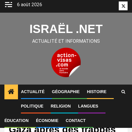
Aller
6 août 2026
Twitt
au
contenu
ISRAËL .NET
ACTUALITÉ ET INFORMATIONS
ACTUALITÉ
GÉOGRAPHIE
HISTOIRE
POLITIQUE
RELIGION
LANGUES
International
Au moins 32 morts à
ÉDUCATION
ÉCONOMIE
CONTACT
Gaza après des frappes