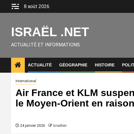
Aller
8 août 2026
au
contenu
ISRAËL .NET
ACTUALITÉ ET INFORMATIONS
ACTUALITÉ
GÉOGRAPHIE
HISTOIRE
POLI
International
Air France et KLM suspend
le Moyen‑Orient en raison
24 janvier 2026
Israëlien