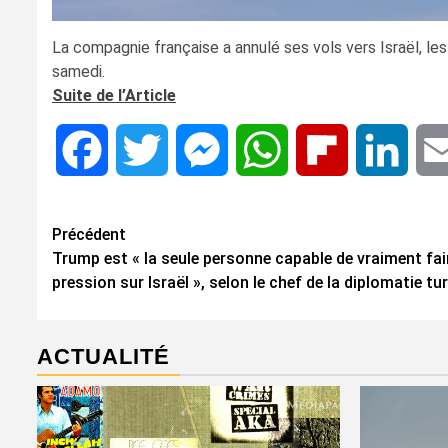
La compagnie française a annulé ses vols vers Israël, les
samedi.
Suite de l’Article
Facebook
Twitter
Messenger
WhatsApp
Flipboard
Linke
Navigation
Précédent
Trump est « la seule personne capable de vraiment fai
d’article
pression sur Israël », selon le chef de la diplomatie tu
ACTUALITÉ