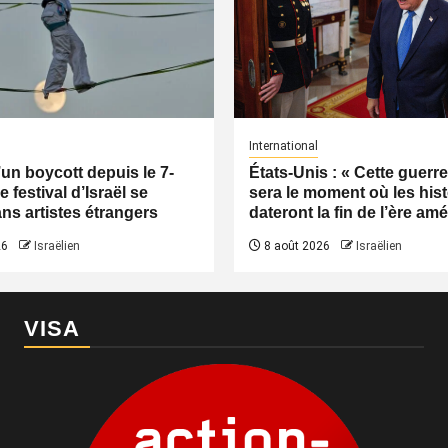
International
’un boycott depuis le 7-
États-Unis : « Cette guerre
e festival d’Israël se
sera le moment où les his
ans artistes étrangers
dateront la fin de l’ère am
26
Israëlien
8 août 2026
Israëlien
VISA