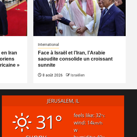
International
 en Iran
Face à Israël et l’Iran, l’Arabie
toriens
saoudite consolide un croissant
éricaine »
sunnite
8 août 2026
Israëlien
JERUSALEM, IL
31°
feels like: 32
°c
wind: 14
km/h
w
sunny