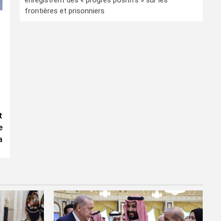
enregistrent des « progrès positifs » sur les
frontières et prisonniers
t
e
a