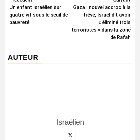
Navigation
Un enfant israélien sur
Gaza : nouvel accroc à la
d’article
quatre vit sous le seuil de
trêve, Israël dit avoir
pauvreté
« éliminé trois
terroristes » dans la zone
de Rafah
AUTEUR
Israëlien