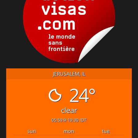
JERUSALEM, IL
24°
clear
05:59
19:30 IDT
sun
mon
tue