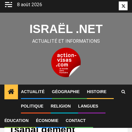
Aller
8 août 2026
Twitt
au
contenu
ISRAËL .NET
ACTUALITÉ ET INFORMATIONS
ACTUALITÉ
GÉOGRAPHIE
HISTOIRE
POLITIQUE
RELIGION
LANGUES
International
« 70 000 morts à Gaza » :
ÉDUCATION
ÉCONOMIE
CONTACT
Tsahal dément